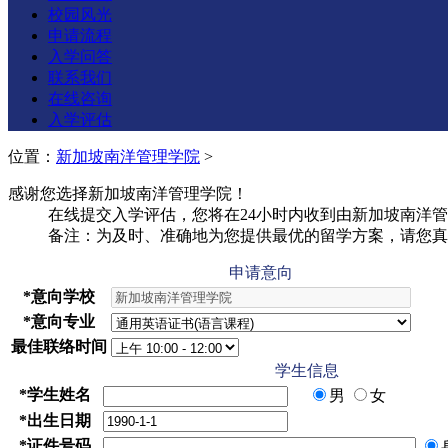
校园风光
申请流程
入学问答
联系我们
在线咨询
入学评估
位置：
新加坡南洋管理学院
>
感谢您选择新加坡南洋管理学院！
在线提交入学评估，您将在24小时内收到由新加坡南洋
备注：为及时、准确地为您提供最优的留学方案，请您真
申请意向
*
意向学校
*
意向专业
最佳联络时间
学生信息
*
学生姓名
男
女
*
出生日期
*
证件号码